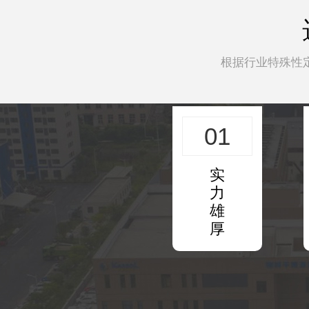
根据行业特殊性
01
实
力
雄
厚