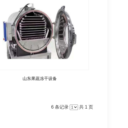
山东果蔬冻干设备
6 条记录
共 1 页